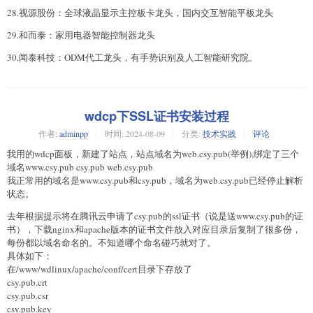
28.视源股份：全球液晶显示主控板卡龙头，国内交互智能平板龙头
29.和而泰：家用电器智能控制器龙头
30.闻泰科技：ODM代工龙头，有手势识别及人工智能研究院。
wdcp下SSL证书安装过程
作者:
adminpp
时间:
2024-08-09
分类:
技术实践
评论
我用的wdcp面板，新建了站点，站点域名为web.csy.pub(举例),绑定了三个
域名www.csy.pub csy.pub web.csy.pub
我正常用的域名是www.csy.pub和csy.pub，域名为web.csy.pub已经停止解析
状态。
去年根据提示将在腾讯云申请了csy.pub的ssl证书（说是送www.csy.pub的证
书），下载nginx和apache版本的证书文件放入对应目录后复制了很多份，
每份都以域名命名的。不知道哪个命名碰巧就对了。
具体如下：
在/www/wdlinux/apache/conf/cert目录下存放了
csy.pub.crt
csy.pub.csr
csy.pub.key