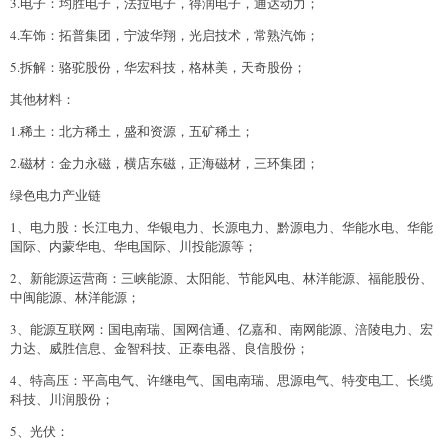
3.电子：均胜电子，法拉电子，得润电子，通达动力；
4.车饰：拓普集团，宁波华翔，光启技术，常熟汽饰；
5.拆解：骆驼股份，华宏科技，格林美，天奇股份；
其他材料：
1.稀土：北方稀土，盛和资源，五矿稀土；
2.磁材：金力永磁，横店东磁，正海磁材，三环集团；
绿色电力产业链
1、电力股：长江电力、华银电力、长源电力、黔源电力、华能水电、华能
国际、内蒙华电、华电国际、川投能源等；
2、新能源运营商：三峡能源、太阳能、节能风电、林洋能源、福能股份、
中闽能源、林洋能源；
3、能源互联网：国电南瑞、国网信通、亿嘉和、南网能源、涪陵电力、宏
力达、威胜信息、金智科技、正泰电器、良信股份；
4、特高压：平高电气、许继电气、国电南瑞、思源电气、特变电工、长缆
科技、川润股份；
5、光伏：