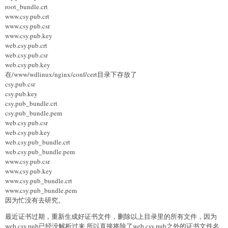
root_bundle.crt
www.csy.pub.crt
www.csy.pub.csr
www.csy.pub.key
web.csy.pub.crt
web.csy.pub.csr
web.csy.pub.key
在/www/wdlinux/nginx/conf/cert目录下存放了
csy.pub.csr
csy.pub.key
csy.pub_bundle.crt
csy.pub_bundle.pem
web.csy.pub.csr
web.csy.pub.key
web.csy.pub_bundle.crt
web.csy.pub_bundle.pem
www.csy.pub.csr
www.csy.pub.key
www.csy.pub_bundle.crt
www.csy.pub_bundle.pem
因为忙没有去研究。
最近证书过期，重新生成好证书文件，删除以上目录里的所有文件，因为
web.csy.pub已经没解析过来,所以直接将除了web.csy.pub之外的证书文件名