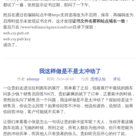
都试了一遍，依然提示证书过期，郁闷了一下午。
然后在通过在编辑站点中将https支持选项改为不启用，保存，再编辑改为
证书文件名要和站点域名一致
启用时提示未发现证书文件。这才发现
！
最后只在 /www/wdlinux/nginx/conf/cert目录下保留：
web.csy.pub.crt
web.csy.pub.key
成功了。
我这样做是不是太冲动了
作者:
adminpp
时间:
2024-08-08
分类:
思维认知
评论
一位贵妇走进法拉利跑车的展厅，简单看了之后，指着展厅中最炫的跑车
问多少钱？销售员回答500万。贵妇豪爽的就下了订单，正要刷卡的时候，
突然抬头问了销售员一个问题，我这样做是不是太冲动了？假如你是这个
销售员，你会怎么回答？如果你回答不冲动，他说你虚伪，说假话，如果
你回答冲动，客户可能就不买单了。
让我们来看看小张是怎么一句话让贵妇刷卡提车呢？夫人，当你开着这辆
跑车在路上飞驰的时候，所到之处，所有人都在为他冲动，但只有您能为
您的冲动买单，而其他人只有羡慕的份儿。贵妇听完后开心的付了款。