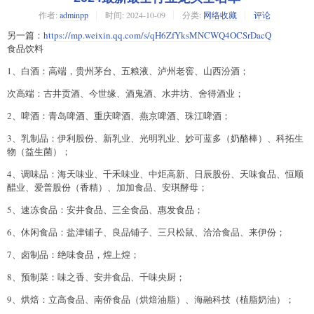
作者:
adminpp
时间:
2024-10-09
分类:
网络收藏
评论
另一篇：
https://mp.weixin.qq.com/s/qH6ZfYksMNCWQ4OCSrDacQ
食品饮料
1、白酒：高端，贵州茅台、五粮液、泸州老窖、山西汾酒；
次高端：古井贡酒、今世缘、酒鬼酒、水井坊、舍得酒业；
2、啤酒：青岛啤酒、重庆啤酒、燕京啤酒、珠江啤酒；
3、乳制品：伊利股份、新乳业、光明乳业、妙可蓝多（奶酪棒）、科拓生
物（益生菌）；
4、调味品：海天味业、千禾味业、中炬高新、日辰股份、天味食品、恒顺
醋业、爱普股份（香精）、加加食品、安琪酵母；
5、速冻食品：安井食品、三全食品、惠发食品；
6、休闲食品：盐津铺子、良品铺子、三只松鼠、洽洽食品、来伊份；
7、卤制品：绝味食品，煌上煌；
8、预制菜：味之香、安井食品、千味央厨；
9、烘焙：立高食品、南侨食品（烘焙油脂）、海融科技（植脂奶油）；