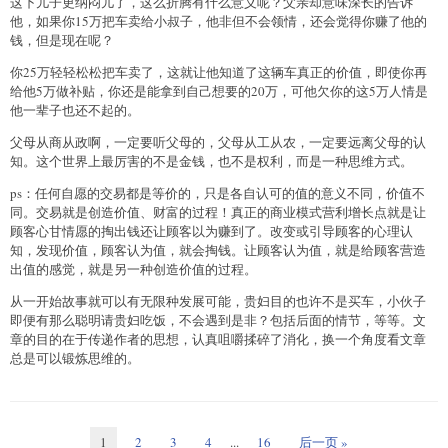
这下儿子更纳闷儿了，这么折腾有什么意义呢？父亲却意味深长的告诉
他，如果你15万把车卖给小叔子，他非但不会领情，还会觉得你赚了他的
钱，但是现在呢？
你25万轻轻松松把车卖了，这就让他知道了这辆车真正的价值，即使你再
给他5万做补贴，你还是能拿到自己想要的20万，可他欠你的这5万人情是
他一辈子也还不起的。
父母从商从政啊，一定要听父母的，父母从工从农，一定要远离父母的认
知。这个世界上最厉害的不是金钱，也不是权利，而是一种思维方式。
ps：任何自愿的交易都是等价的，只是各自认可的值的意义不同，价值不
同。交易就是创造价值、财富的过程！真正的商业模式营利增长点就是让
顾客心甘情愿的掏出钱还让顾客以为赚到了。改变或引导顾客的心理认
知，发现价值，顾客认为值，就会掏钱。让顾客认为值，就是给顾客营造
出值的感觉，就是另一种创造价值的过程。
从一开始故事就可以有无限种发展可能，贵妇目的也许不是买车，小伙子
即便有那么聪明请贵妇吃饭，不会遇到是非？包括后面的情节，等等。文
章的目的在于传递作者的思想，认真咀嚼揉碎了消化，换一个角度看文章
总是可以锻炼思维的。
1
2
3
4
...
16
后一页 »