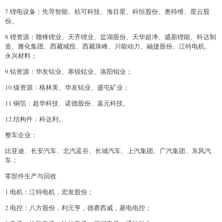
7.锂电设备：先导智能、杭可科技、海目星、科恒股份、奥特维、星云股
份。
8.锂资源：赣锋锂业、天齐锂业、盐湖股份、天华超净、盛新锂能、科达制
造、雅化集团、西藏城投、西藏珠峰、川能动力、融捷股份、江特电机、
永兴材料；
9.钴资源：华友钴业、寒锐钴业、洛阳钼业；
10.镍资源：格林美、华友钴业、盛屯矿业；
11.铜箔：超华科技、诺德股份、嘉元科技。
12.结构件：科达利。
整车企业：
比亚迪、长安汽车、北汽蓝谷、长城汽车、上汽集团、广汽集团、东风汽
车；
零部件生产与回收
1.电机：江特电机，宏发股份；
2.电控：八方股份，利元亨，德赛西威，菱电电控；