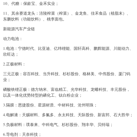
10、代糖：保龄宝、金禾实业；
11、其余赛道龙头：涪陵榨菜（榨菜）、金龙鱼、佳禾食品（植脂末）、
东鹏饮料（功能饮料）、桃李面包。
新能源汽车产业链
动力电池：
1.电池：宁德时代、比亚迪、亿纬锂能、国轩高科、鹏辉能源、川能动力、
欣旺达；
2.正极材料：
三元正极：容百科技、当升科技、杉杉股份、格林美、中伟股份、厦门钨
业；
磷酸铁锂正极：德方纳米、富临精工、光华科技、龙蟠科技、丰元股份，
以及一体化优势转型的磷化工、钛白粉企业；
3.隔膜：恩捷股份、星源材质、中材科技、沧州明珠；
4.电解液：天赐材料、多氟多、永太科技、天际股份、新宙邦、石大胜华；
5.负极材料：璞泰来、中科电气、杉杉股份、翔丰华、贝特瑞；
6.导电剂：天奈科技；