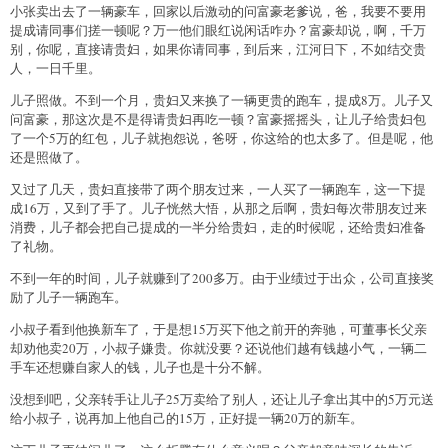
小张卖出去了一辆豪车，回家以后激动的问富豪老爹说，爸，我要不要用
提成请同事们搓一顿呢？万一他们眼红说闲话咋办？富豪却说，啊，千万
别，你呢，直接请贵妇，如果你请同事，到后来，江河日下，不如结交贵
人，一日千里。
儿子照做。不到一个月，贵妇又来换了一辆更贵的跑车，提成8万。儿子又
问富豪，那这次是不是得请贵妇再吃一顿？富豪摇摇头，让儿子给贵妇包
了一个5万的红包，儿子就抱怨说，爸呀，你这给的也太多了。但是呢，他
还是照做了。
又过了几天，贵妇直接带了两个朋友过来，一人买了一辆跑车，这一下提
成16万，又到了手了。儿子恍然大悟，从那之后啊，贵妇每次带朋友过来
消费，儿子都会把自己提成的一半分给贵妇，走的时候呢，还给贵妇准备
了礼物。
不到一年的时间，儿子就赚到了200多万。由于业绩过于出众，公司直接奖
励了儿子一辆跑车。
小叔子看到他换新车了，于是想15万买下他之前开的奔驰，可董事长父亲
却劝他卖20万，小叔子嫌贵。你就没要？还说他们越有钱越小气，一辆二
手车还想赚自家人的钱，儿子也是十分不解。
没想到吧，父亲转手让儿子25万卖给了别人，还让儿子拿出其中的5万元送
给小叔子，说再加上他自己的15万，正好提一辆20万的新车。