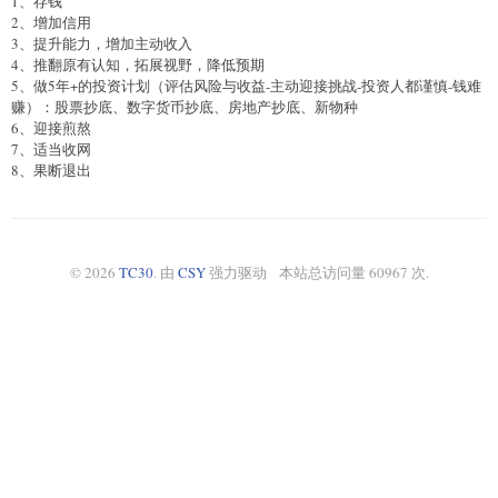
1、存钱
2、增加信用
3、提升能力，增加主动收入
4、推翻原有认知，拓展视野，降低预期
5、做5年+的投资计划（评估风险与收益-主动迎接挑战-投资人都谨慎-钱难
赚）：股票抄底、数字货币抄底、房地产抄底、新物种
6、迎接煎熬
7、适当收网
8、果断退出
© 2026
TC30
. 由
CSY
强力驱动 本站总访问量 60967 次.