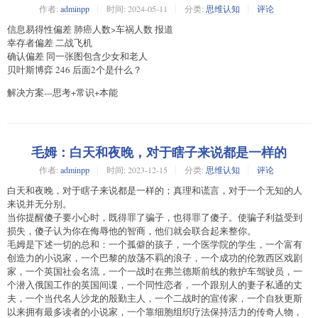
作者:
adminpp
时间:
2024-05-11
分类:
思维认知
评论
信息易得性偏差 肺癌人数>车祸人数 报道
幸存者偏差 二战飞机
确认偏差 同一张图包含少女和老人
贝叶斯博弈 246 后面2个是什么？
解决方案---思考+常识+本能
毛姆：白天和夜晚，对于瞎子来说都是一样的
作者:
adminpp
时间:
2023-12-15
分类:
思维认知
评论
白天和夜晚，对于瞎子来说都是一样的；真理和谎言，对于一个无知的人
来说并无分别。
当你提醒傻子要小心时，既得罪了骗子，也得罪了傻子。使骗子利益受到
损失，傻子认为你在侮辱他的智商，他们就会联合起来整你。
毛姆是下述一切的总和：一个孤僻的孩子，一个医学院的学生，一个富有
创造力的小说家，一个巴黎的放荡不羁的浪子，一个成功的伦敦西区戏剧
家，一个英国社会名流，一个一战时在弗兰德斯前线的救护车驾驶员，一
个潜入俄国工作的英国间谍，一个同性恋者，一个跟别人的妻子私通的丈
夫，一个当代名人沙龙的殷勤主人，一个二战时的宣传家，一个自狄更斯
以来拥有最多读者的小说家，一个靠细胞组织疗法保持活力的传奇人物，