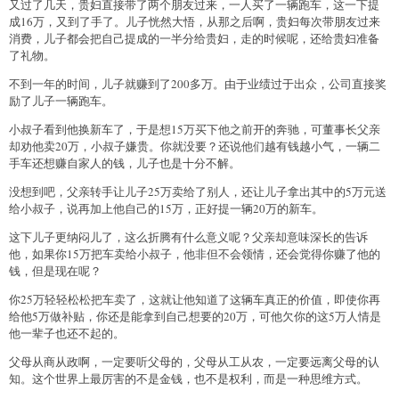
又过了几天，贵妇直接带了两个朋友过来，一人买了一辆跑车，这一下提
成16万，又到了手了。儿子恍然大悟，从那之后啊，贵妇每次带朋友过来
消费，儿子都会把自己提成的一半分给贵妇，走的时候呢，还给贵妇准备
了礼物。
不到一年的时间，儿子就赚到了200多万。由于业绩过于出众，公司直接奖
励了儿子一辆跑车。
小叔子看到他换新车了，于是想15万买下他之前开的奔驰，可董事长父亲
却劝他卖20万，小叔子嫌贵。你就没要？还说他们越有钱越小气，一辆二
手车还想赚自家人的钱，儿子也是十分不解。
没想到吧，父亲转手让儿子25万卖给了别人，还让儿子拿出其中的5万元送
给小叔子，说再加上他自己的15万，正好提一辆20万的新车。
这下儿子更纳闷儿了，这么折腾有什么意义呢？父亲却意味深长的告诉
他，如果你15万把车卖给小叔子，他非但不会领情，还会觉得你赚了他的
钱，但是现在呢？
你25万轻轻松松把车卖了，这就让他知道了这辆车真正的价值，即使你再
给他5万做补贴，你还是能拿到自己想要的20万，可他欠你的这5万人情是
他一辈子也还不起的。
父母从商从政啊，一定要听父母的，父母从工从农，一定要远离父母的认
知。这个世界上最厉害的不是金钱，也不是权利，而是一种思维方式。