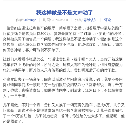
我这样做是不是太冲动了
作者:
adminpp
时间:
2024-08-08
分类:
思维认知
评论
一位贵妇走进法拉利跑车的展厅，简单看了之后，指着展厅中最炫的跑车
问多少钱？销售员回答500万。贵妇豪爽的就下了订单，正要刷卡的时候，
突然抬头问了销售员一个问题，我这样做是不是太冲动了？假如你是这个
销售员，你会怎么回答？如果你回答不冲动，他说你虚伪，说假话，如果
你回答冲动，客户可能就不买单了。
让我们来看看小张是怎么一句话让贵妇刷卡提车呢？夫人，当你开着这辆
跑车在路上飞驰的时候，所到之处，所有人都在为他冲动，但只有您能为
您的冲动买单，而其他人只有羡慕的份儿。贵妇听完后开心的付了款。
小张卖出去了一辆豪车，回家以后激动的问富豪老爹说，爸，我要不要用
提成请同事们搓一顿呢？万一他们眼红说闲话咋办？富豪却说，啊，千万
别，你呢，直接请贵妇，如果你请同事，到后来，江河日下，不如结交贵
人，一日千里。
儿子照做。不到一个月，贵妇又来换了一辆更贵的跑车，提成8万。儿子又
问富豪，那这次是不是得请贵妇再吃一顿？富豪摇摇头，让儿子给贵妇包
了一个5万的红包，儿子就抱怨说，爸呀，你这给的也太多了。但是呢，他
还是照做了。