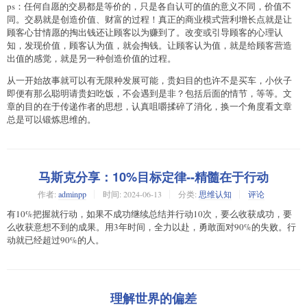
ps：任何自愿的交易都是等价的，只是各自认可的值的意义不同，价值不
同。交易就是创造价值、财富的过程！真正的商业模式营利增长点就是让
顾客心甘情愿的掏出钱还让顾客以为赚到了。改变或引导顾客的心理认
知，发现价值，顾客认为值，就会掏钱。让顾客认为值，就是给顾客营造
出值的感觉，就是另一种创造价值的过程。
从一开始故事就可以有无限种发展可能，贵妇目的也许不是买车，小伙子
即便有那么聪明请贵妇吃饭，不会遇到是非？包括后面的情节，等等。文
章的目的在于传递作者的思想，认真咀嚼揉碎了消化，换一个角度看文章
总是可以锻炼思维的。
马斯克分享：10%目标定律--精髓在于行动
作者:
adminpp
时间:
2024-06-13
分类:
思维认知
评论
有10%把握就行动，如果不成功继续总结并行动10次，要么收获成功，要
么收获意想不到的成果。用3年时间，全力以赴，勇敢面对90%的失败。行
动就已经超过90%的人。
理解世界的偏差